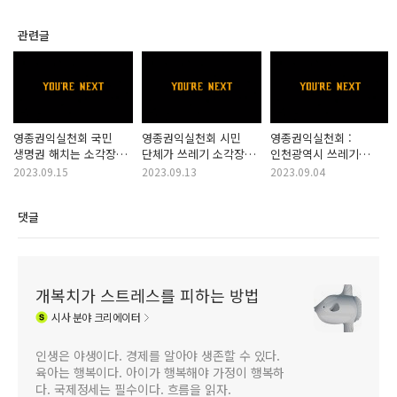
관련글
영종권익실천회 국민
영종권익실천회 시민
영종권익실천회 :
생명권 해치는 소각장
단체가 쓰레기 소각장
인천광역시 쓰레기
강제법, 돈벌이 수단이
강행하는 이유와 이권
소각장 광역화 이권 관계
2023.09.15
2023.09.13
2023.09.04
된 쓰레기 소각장
관계(feat. 어린이,
(feat. 지속 가능한 돈줄
전단지 배포 및 내용
청소년 건강 따위
시스템과 쓰레기 마피아)
댓글
공유
안중에 없지?)
개복치가 스트레스를 피하는 방법
시사
분야 크리에이터
인생은 야생이다. 경제를 알아야 생존할 수 있다.
육아는 행복이다. 아이가 행복해야 가정이 행복하
다. 국제정세는 필수이다. 흐름을 읽자.