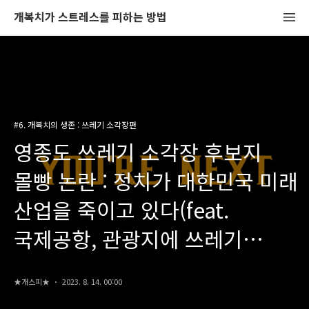
개복치가 스트레스를 피하는 방법
#6. 개복치의 생존 : 쓰레기 소각장편
영종도 쓰레기 소각장 후보지
몰빵 논란 : 정치가 대한민국 미래
산업을 죽이고 있다(feat.
국제공항, 관광지에 쓰레기
소각장 짓겠다고?)
★개스피★
2023. 8. 14. 00:00