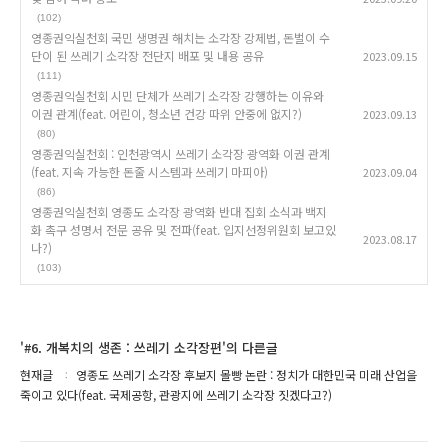
(102)
영종권익실천회 국민 생명권 해치는 소각장 강제법, 돈벌이 수
단이 된 쓰레기 소각장 전단지 배포 및 내용 공유
2023.09.15
(111)
영종권익실천회 시민 단체가 쓰레기 소각장 강행하는 이유와
이권 관계(feat. 어린이, 청소년 건강 따위 안중에 없지?)
2023.09.13
(80)
영종권익실천회 : 인천광역시 쓰레기 소각장 광역화 이권 관계
(feat. 지속 가능한 돈줄 시스템과 쓰레기 마피아)
2023.09.04
(86)
영종권익실천회 영종도 소각장 광역화 반대 집회 소식과 백지
화 촉구 성명서 전문 공유 및 전파(feat. 입지선정위원회 보고있
2023.08.17
나?)
(103)
'#6. 개복치의 생존 : 쓰레기 소각장편'의 다른글
현재글
영종도 쓰레기 소각장 후보지 몰빵 논란 : 정치가 대한민국 미래 산업을
죽이고 있다(feat. 국제공항, 관광지에 쓰레기 소각장 짓겠다고?)