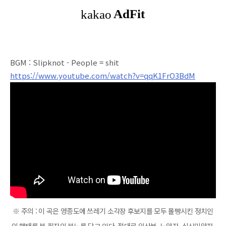
BGM : Slipknot - People = shit
https://www.youtube.com/watch?v=qqK1FrO3BdM
※ 주의 : 이 곡은 영종도에 쓰레기 소각장 후보지를 모두 몰빵시킨 정치인
의 행태를 본 필자의 분노를 담고 있다. 절대로 임산부, 노약자, 심신미약자,