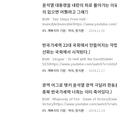
미리 결론을 말하자면 전광훈 목사와 그의 카르텔은 
윤석열 대통령을 내란의 죄로 몰아가는 이유는
은 윤석열 대통령의 위기를 이용하여 국민의 힘 공천
의 없으면 어쩔려고 그래?)
으며 자신들과 협력하는 정치인을 국민의 힘 국회의
세력을 확장하려는 야욕을 갖고 있는 세력이다. 따라서,
BGM : Two Steps From Hell -
Invincible(Invincible)https://www.youtube.c
연 저들은 뒷감당이 가능할까? 이번 포스팅의 주제는 
#5. 개복치의 기원 : 역사, 정치편
2024.12.20
령은 현재 탄핵 소추되어 헌법재판소에서 탄핵 심판이
불어 공수처에서 윤석열 대통령에 대한 내란 혐의로 
제27조 제4항에 의거, 무죄추정의 원칙을 지켜야 한
반국가세력 22대 국회에서 만들어지는 악법들
세력과 그에 동조하는 언론, 노조, 시민단체 등은 이
산화는 국회에서 시작된다.)
를 지었다고 아예 못을 박고 있다. 왜 이런 일이 벌어
렵기에 윤석열 대통령에 대한 공격을 멈추지 않는 것인가
BGM : Stryper - To Hell with the Devil(ISAIAH
53:5)https://www.youtube.com/watch?v=s
세력이 맞다. 왜냐하면 그들이 만드는 악법들을 보라!
#5. 개복치의 기원 : 역사, 정치편
2024.12.17
공산화 시키려 하고 있다. 필자는 대한민국 공산화의 
시작된다는 주제로 포스팅을 하고자 한다. 현재 22대
부 쏟아내고 있다. 또한, 계엄령이 얼마나 무서운 지
광역 어그로 탱커 윤석열 광역 극딜러 한동훈 
고 있다. 계엄령 법안의 골자는 바로 대통령의 고유 
종북 반국가세력 너희는 이미 죽어있다.)
령 발동을 하는 데 국회가 제동을 걸 수 있는 장치를
다. 국회 의안정보시스템 '계엄' 검색필자는 국회 의..
BGM : Rhapsody of Fire - Dawn of Victory(Daw
Victory)https://www.youtube.com/watch?v
에는 메탈이 가장 어울린다. 필자는 윤석열 대통령과
#5. 개복치의 기원 : 역사, 정치편
2024.12.14
적극 지지하며 그의 승리를 기원한다. 필자는 이전 