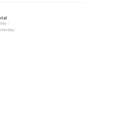
otal
day :
sterday :