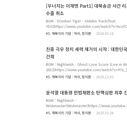
전, 재발방지대책 마련 및 국민 참정권 회복을 위한
[무너지는 이재명 Part1] 대북송금 사건
6.3 지방선거(제9회 전국동시지방선거) 과정에서 제
수출 취소
대한민국 민주주의의 근간과 국민의 헌법상 참정권에
인식한다. 선거는 국민이 주권자로서 정치적 의사를 표
BGM : Drunken Tiger - Hidden Track(feat.
YDG)https://www.youtube.com/watch?v=A
말은 바로 해 이번 포스팅은 무너지는 이재명 시리즈
#5. 개복치의 기원 : 역사, 정치편
2026.05.10
대통령이 무너질 가능성이 점차 보이기 시작하고 있다
근거 삼고자 한다. 여러분께서는 이제 현실을 명확하
국은 미국의 패권과 헤게모니 아래에서 성장한 국가라
친중 극우 정치 세력 제거의 시작 : 대한민
이스라엘에게 찍히면 어떠한 결과를 얻게 되는지 알아
건희
분위기가 확실히 전환되기 시작하였다. PS. 이 글을 
을 먼저 읽고 오시길 추천한다. 아래에 링크를 달아두었다
BGM : Nightwish - Ghost Love Score (Live in 
2013)https://www.youtube.com/watch?v=
를 위한 것, 대한민국을 위해서라도 윤석열과 김건희
#5. 개복치의 기원 : 역사, 정치편
2025.12.02
마음이 무겁다. 필자는 아시다시피 윤석열 전 대통령
다. 필자는 윤석열 정권이 반중친미정책, 마약과의 전
화 등의 정책을 하고 있다고 여론을 통해 받아들이고 있
윤석열 대통령 헌법재판소 탄핵심판 최후 
3일 계엄 이후 윤석열과 김건희에 대한 내란 재판에서
BGM : Nightwish -
야기, 국정 감사에서 백해룡 경정의 폭로를 보고 필
Wishmaster(Wishmaster)https://www.youtube
게 맞았다고 느꼈다. 이 내용 중에 최소 한 개라도..
v=2ZV9Snsk3vU윤석열 대통령의 최후 진술은 
#5. 개복치의 기원 : 역사, 정치편
2025.02.26
밝히고 있다. 필자는 이번 포스팅을 통하여 윤석열 
전문을 옮겨 적기로 하였다. 윤석열 대통령의 최후 