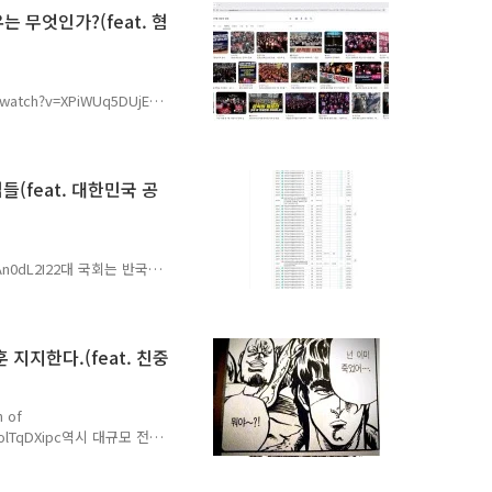
절대로 친윤이 아니다! 그들
 무엇인가?(feat. 혐
권을 취하려고 노력하고 있
원으로 공천하여 자신들의
 필자는 이..
om/watch?v=XPiWUq5DUjE과
제목과 같다. 윤석열 대통
 진행될 예정이다. 그와 더
조사 중이다. 대한민국 헌법
다. 그러나 대한민국 반국가
(feat. 대한민국 공
미 윤석열 대통령이 내란죄
지는가? 무엇이 그토록 두
? 대한민국 헌법 제 8..
G0zAn0dL2I22대 국회는 반국가
 22대 국회는 대한민국을
시작이 바로 22대 국회에서
 국회는 악법이란 악법은 전
 계엄령 관련 법안을 쏟아내
지지한다.(feat. 친중
권한이자 통치 수단인 계엄
 만들기 위하여 의도된 것이
n of
=aHolTqDXipc역시 대규모 전쟁
 한동훈 국민의 힘 당대표를
포스팅에서 언급한 바와 같이