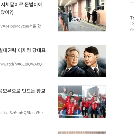
기에 처해있다. 대한민국의
이, 시체팔이로 돈벌이에
 의하여 장악되었다. 이 상
알았어?)
 호소의 수단이 계엄령밖에
 대한민국이 정상화 되기 위
방
T
To
문
ch?v=RelbpMoyz88서울 한남
자
Ye
 집회를 유도한 유튜버들은
수
챗을 원한다 이번 포스팅은
이로 돈벌이에 혈안 된 유튜버
면서 집회에 참석하라고 종
 절대권력 이재명 당대표
서 그러는지 아는가? 아니
아 슈퍼챗 벌이에 급급한 자
com/watch?v=GLqiQWAXQh8
들을 인질 삼아 대통령..
나 이재명 당대표에게는 무
냐? 이번 포스팅을 준비하면
 대한 대우는 간첩만도 못하
았다. 간첩에게 조차도 이렇
를 음모론으로 만드는 황교
당대표는 어떠한가? 온갖 법
고 있다. 게다가 위증교사
 필자는 대한민국의 절대권
atch?v=Sz6-mHQRbac양의
1월 16일 윤석열 대통령 탄
선거에 대한 변론을 펼쳤다.
고 받았다고 전해졌다. 그래