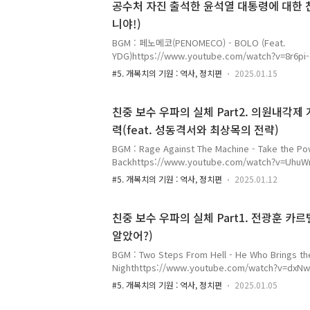
서 대통령은 부정선거에 대한 조사가 필요하다고 판
공수처 자진 출석한 윤석열 대통령에 대한 찬사
이 변론하였다. 선거관리위원회(이하 선관위)는 헌
니야!)
기관이다. 그러나 선관위는 대법원장이 선관위장을 
고 있었다. 따라서, 선관위를 압수수색하는 영장을 
BGM : 페노메코(PENOMECO) - BOLO (Feat.
는가? 사법부..
YDG)https://www.youtube.com/watch?v=8r
이지리아어로 '바보'라는 뜻이다. 국민만 바라보는 
#5. 개복치의 기원 : 역사, 정치편
2025.01.15
는 바보 같다. 유혈사태를 막기 위하여 공수처에 자진
통령에 대한 찬사의 글이다. 필자는 윤석열 대통령을
다. 게다가 여야, 좌우, 보수와 진보 세력은 윤석열
친중 보수 우파의 실체 Part2. 의원내각제
하나로 힘을 합치고 있다. 이 절체절명의 위기 상황
력(feat. 성동격서와 최상목의 전략)
경호처도 대한민국 청년이며 이들이 본인 때문에 피를
해서는 안된다고 판단하였다. 이렇게 국민을 지키는 
BGM : Rage Against The Machine - Take the P
국 ..
Backhttps://www.youtube.com/watch?v=U
인 척 하면서 윤석열 대통령 등 뒤에 칼을 꽂고 있는
#5. 개복치의 기원 : 역사, 정치편
2025.01.12
다. 이번 포스팅은 친중 보수 우파의 실체 Part2. 
력에 대하여 논하고자 한다. 의원내각제를 추진하는 
존재하고 더불어민주당에도 존재한다. 이들은 윤석열
친중 보수 우파의 실체 Part1. 전광훈 카르
다. 그리고 이재명 더불어민주당 당대표도 자신의 범
알았어?)
만들고 있다. 내각제로 개헌을 하기 위하여 노력하고
영원히 천대 만대 대대손손 국회의원이 되어 대한민국을
BGM : Two Steps From Hell - He Who Brings th
Nighthttps://www.youtube.com/watch?v=
힘을 빌려 국민의 힘 공천권을 가지고 싶어 한다. 그게
#5. 개복치의 기원 : 역사, 정치편
2025.01.05
민국에 어둠을 뿌리려 한다. 이번 포스팅은 소위 보
전광훈 목사에 관한 글이다. 그와 그의 카르텔 세력의