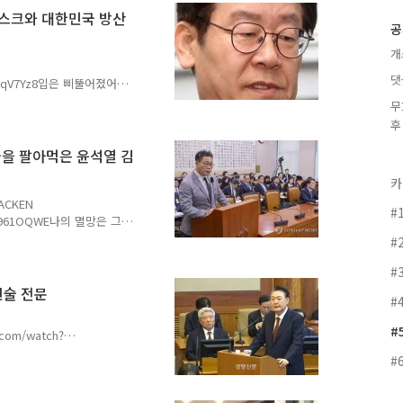
 재선거 촉구 본문개스피는
 리스크와 대한민국 방산
공
기된 투표용지 부족 사태를
 직결되는 중대한 사안으로
개
현하..
댓
cofCqV7Yz8입은 삐뚤어졌어도
로 기획하였다. 지금 이재명
무
. 필자는 이 점을 하나하나
후
게 인지하여야 한다. 대한민
는 사실을 말이다. 미국과
국을 팔아먹은 윤석열 김
야 할 것이다. 지금 국내의
카
읽기 전 필자의 이전 포스팅
. htt..
WACKEN
#
47e_961OQWE나의 멸망은 그대
는 멸망하여야 한다. 필자는
#
(이하 윤석열)을 지지하였었
#
쟁, 한미일 군사동맹의 강
었다. 그러나 24년 12월
진술 전문
#
 나오고 있는 충격적인 이
자는 윤석열에게 뒤통수를 세
#
.com/watch?
대한민국의 현주소를 적나라하게
#
대통령의 탄핵심판 최후 진술
진술은 현재 대한민국의 현주