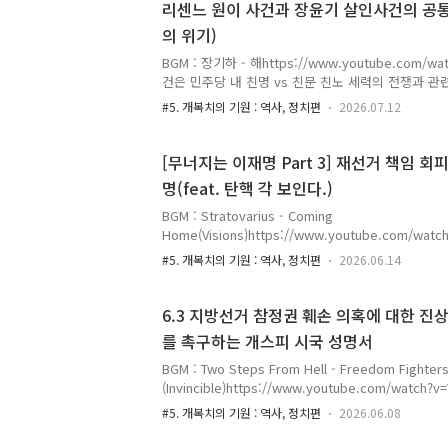
리센느 원이 사건과 장윤기 살인사건의 공통점
의 위기)
BGM : 장기하 - 해https://www.youtube.com/wa
건은 민주당 내 친명 vs 친문 친노 세력의 전쟁과 관
건과 장윤기 살인사건은 공통점을 가지고 있다. 두 
#5. 개복치의 기원 : 역사, 정치편
2026.07.12
민주당 내 친명 세력이 친문과 친노 세력을 쫒아내기
제공했다는 것이다. 필자는 이 점을 지적하고자 이 
이 두 사건으로 인하여 친문과 친노 세력은 굉장히 위
[무너지는 이재명 Part 3] 재선거 책임 
그렇다면 앞으로 벌어질 더불어민주당 당대표 선거의
명(feat. 탄핵 각 보인다.)
될 가능성이 매우 높아졌다고 분석할 수 있다. PS. 
어서야 한다. 정치인들의 진정한 목적을 파악할 수 있는
BGM : Stratovarius - Coming
Home(Visions)https://www.youtube.com/w
의여 내가 간다. 그대가 외롭지 않게 내가 간다. 대한
#5. 개복치의 기원 : 역사, 정치편
2026.06.14
재명)은 무너지고 있다. 이것은 스스로 자초한 결과이
하고 중국과 가깝게 지내는 반미친중 정책을 펼치고 
국 국민들의 참정권을 지키지 않고 있다. 참정권은 
6.3 지방선거 참정권 훼손 의혹에 대한 
국 국민들의 권리이다. 헌법을 수호하지 않는 대한민
를 촉구하는 개스피 시국 성명서
어야 할 것이다. 이번 포스팅은 무너지는 이재명 Part
해 빤쓰런한 이재명 편이다. PS. 이번 포스팅은 필
BGM : Two Steps From Hell - Freedom Fighter
제언하는 ..
(Invincible)https://www.youtube.com/watc
손에 분노하여 거리로 나온 대한민국 국민들께 영원한
#5. 개복치의 기원 : 역사, 정치편
2026.06.08
목 : 6.3 지방선거 참정권 훼손 의혹에 대한 진상규
는 개스피 시국 성명서 부제 : 투표 용지 부족 사태의