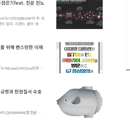
은?(feat. 친문 친노
tch?v=27D3j9Bz0xY이 두 사
련이 있다. 리센느 원이 사
사건의 공통점은 바로 더불어
 아주 좋은 정치적 환경을
포스팅을 준비하였다. 그리고
축될 수 밖에 없게 되었다.
회피를 위해 빤스런한 이재
 승자는 친명계인 김민석이
우리는 정치적 프레이밍을 넘
..
atch?v=NUawCrHH2cw민주주
민국 대통령 이재명(이하 이
다. 이재명은 미국을 멀리
있다. 게다가 이제는 대한민
헌법이 보장하고 있는 대한민
진상규명과 헌정질서 수호
국 대통령은 마땅히 탄핵되
3. 재선거 결정 회피를 위
자가 이재명에게 마지막으로
s
h?v=YP1QHVNHMAE참정권 훼
 경외와 존경을 표한다. 제
명과 헌정질서 수호를 촉구하
 철저한 진상조사, 증거 보