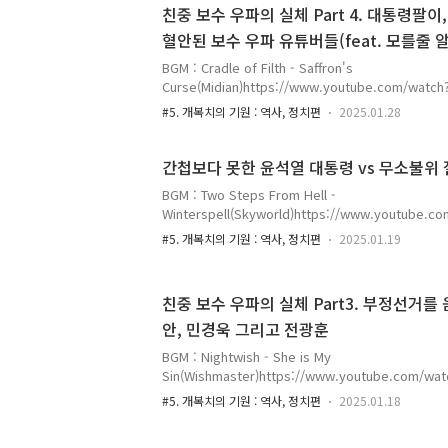
소를 적나라하게 보여주고 있다. 대한민국은 현재 위
친중 보수 우파의 실체 Part 4. 대통령팔
시스템은 간첩과 중국 공산당 협력자 그리고 화교들에
혈안된 보수 우파 유튜버들(feat. 모를줄 
황에서 대한민국의 대통령이 국민들을 상대로 대국민
없었다는 사실이 필자는 통탄을 금치 못한다. 조속히
BGM : Cradle of Filth - Saffron's
해서는 윤석열 대통령의 복귀와 더불어 대한민..
Curse(Midian)https://www.youtube.com/wat
동 대통령 관저, 과천 공수처 앞, 서울서부지방법원
#5. 개복치의 기원 : 역사, 정치편
2025.01.28
윤석열 대통령 지키는 데 관심이 없다. 오로지 슈퍼
친중 보수 우파의 실체 Part 4. 대통령팔이, 시체팔
편이다. 지금 윤석열 대통령을 지켜야 한다고 주장하
간첩보다 못한 윤석열 대통령 vs 무소불위
용하는 유튜버들이 정말 윤석열 대통령을 지키기 위해
BGM : Two Steps From Hell -
다. 이들의 활동한 결과를 보자. 이들은 대통령을 팔
Winterspell(Skyworld)https://www.youtube.
들일뿐이다. 대통령을 지키기 위하여 모인 수많은 국민
윤석열 대통령에 대한 대우는 간첩만도 못하다. 그러
#5. 개복치의 기원 : 역사, 정치편
2025.01.19
소불위 절대권력자의 대우를 해주고 있다. 이게 나라
서 필자는 참담한 심정을 느꼈다. 대한민국 대통령에
다. 윤석열 대통령에게 어떠한 방어권도 주어지지 않
친중 보수 우파의 실체 Part3. 부정선거
게까지 하지 않을 것이다. 하지만 그에 비해 이재명 
안, 민경욱 그리고 전광훈
적 스킬을 구사하여 자신의 재판을 끊임없이 연기시키
혐의는 1심 무죄 선고를 받기까지 하였다. 이를 보고
BGM : Nightwish - She is My
력은 국회..
Sin(Wishmaster)https://www.youtube.com/w
탈을 쓴 늑대가 어린 양들을 기만하고 있다. 2025년 
#5. 개복치의 기원 : 역사, 정치편
2025.01.18
핵 심판 2차 변론 때 윤석열 대통령 변호인단은 부정
대통령께서는 부정선거가 의심되는 정황을 수차례 보