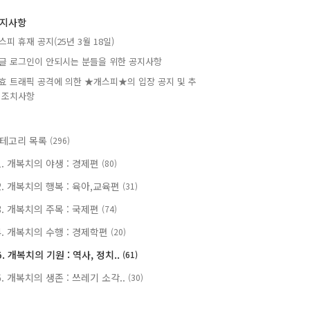
지사항
스피 휴재 공지(25년 3월 18일)
글 로그인이 안되시는 분들을 위한 공지사항
효 트래픽 공격에 의한 ★개스피★의 입장 공지 및 추
 조치사항
테고리 목록
(296)
1. 개복치의 야생 : 경제편
(80)
2. 개복치의 행복 : 육아,교육편
(31)
3. 개복치의 주목 : 국제편
(74)
4. 개복치의 수행 : 경제학편
(20)
5. 개복치의 기원 : 역사, 정치..
(61)
6. 개복치의 생존 : 쓰레기 소각..
(30)