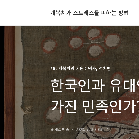
개복치가 스트레스를 피하는 방법
#5. 개복치의 기원 : 역사, 정치편
한국인과 유대
가진 민족인가?(
★개스피★
2023. 7. 30. 03:57