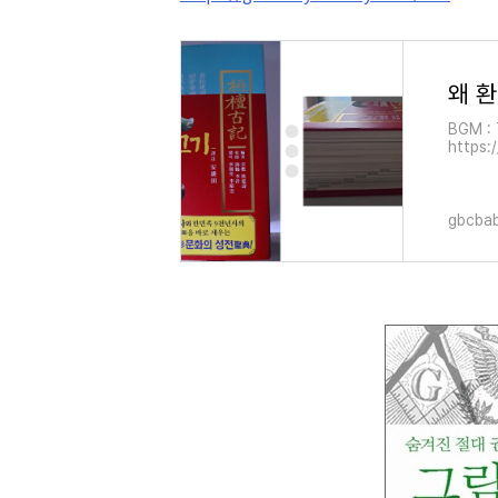
BGM : 
https
한민국 
하여 아
gbcbab