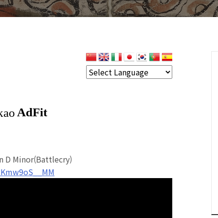
n D Minor(Battlecry)
v=RKmw9oS__MM