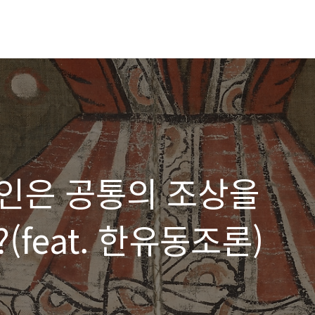
인은 공통의 조상을
feat. 한유동조론)