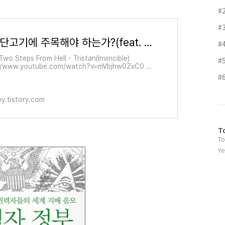
#
#
왜 환단고기에 주목해야 하는가?(feat. 양날의 검)
#
Two Steps From Hell - Tristan(Invincible)
#
://www.youtube.com/watch?v=mVbjhw0ZxC0 대
주류사학계에서 위서라고 폄하하는 서적 '환단고기'에 대
#
는가? 이 서적은 실로 방대한 역사를 기록하고 있
y.tistory.com
방
T
To
문
자
Ye
수