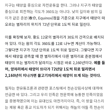
지구는 태양을 중심으로 자전운동을 한다. 그러나 지구가 태양을
중심으로 회전하는 각도가 360도는 아니다. 낮의 길이와 밤의 길
이가 같은 춘분(
春分, Equinox)점을 기준으로 지구에서 태양이 떠
오르는 별자리의 위치가 72년 단위로 1도씩 뒤로 밀린다.
이를 확장해 보자. 황도 12궁의 별자리가 30도의 간격으로 배치되
어 있다. 이는 원의 각도 360도를 12로 나누면 계산이 가능하다.
그렇다면 지구가 72년 단위로 1도씩 뒤로 밀린다. 그렇다면 지구
에서 태양을 관측할 때 한 별자리에서 다른 별자리로 춘분점에서
태양이 뜨는 별자리가 달라지는 시점은 바로 2,160년이다.
예를 들
어, 양자리에서 태양이 뜨다가 72년당 1도씩 뒤로 밀리면서
2,160년이 지나가면 물고기자리에서 태양이 뜨게 되는 것이다.
필자는 한유동조론과 관련한 포스팅에서 천손강림사상에 대하여
언급한 바 있다. 그리고 우리 민족은 천문학에 능통한 민족이었음
을 증명하였으며 이는 유대인도 마찬가지이다. 즉, 이 땅을 다스리
는 제왕 혹은 종교 지도자가 되기 위해서는 하늘의 아들 즉 천손이