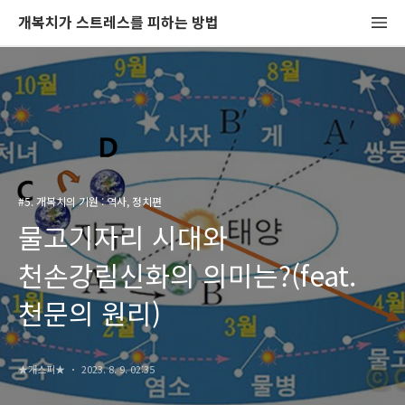
개복치가 스트레스를 피하는 방법
#5. 개복치의 기원 : 역사, 정치편
물고기자리 시대와
천손강림신화의 의미는?(feat.
천문의 원리)
★개스피★
2023. 8. 9. 02:35