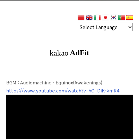
BGM : Audiomachine - Equinox(Awakenings)
https://www.youtube.com/watch?v=hO_DiK-kmR4