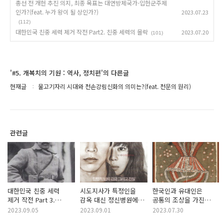
총선 전 개헌 추진 의지, 최종 목표는 대연방제국가-입헌군주제
인가?(feat. 누가 왕이 될 상인가?)
2023.07.23
(112)
대한민국 친중 세력 제거 작전 Part2. 친중 세력의 몰락
2023.07.20
(101)
'#5. 개복치의 기원 : 역사, 정치편'의 다른글
현재글
물고기자리 시대와 천손강림신화의 의미는?(feat. 천문의 원리)
관련글
대한민국 친중 세력
시도지사가 특정인을
한국인과 유대인은
제거 작전 Part 3.
감옥 대신 정신병원에
공통의 조상을 가진
근현대사 이슈화(feat.
가둘 수 있는 법안이
민족인가?(feat.
2023.09.05
2023.09.01
2023.07.30
대한민국 정체성과
입법 예고 되었다고?
한유동조론)