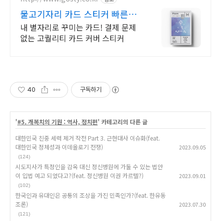
물고기자리 카드 스티커 빠른배
송,예쁜패키지,고급소재
내 별자리로 꾸미는 카드! 결제 문제
없는 고퀄리티 카드 커버 스티커
40
구독하기
'
#5. 개복치의 기원 : 역사, 정치편
' 카테고리의 다른 글
대한민국 친중 세력 제거 작전 Part 3. 근현대사 이슈화(feat.
대한민국 정체성과 이데올로기 전쟁)
2023.09.05
(124)
시도지사가 특정인을 감옥 대신 정신병원에 가둘 수 있는 법안
이 입법 예고 되었다고?(feat. 정신병원 이권 카르텔?)
2023.09.01
(102)
한국인과 유대인은 공통의 조상을 가진 민족인가?(feat. 한유동
조론)
2023.07.30
(121)