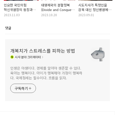
인요한 국민의힘
대영제국의 분할정복
시도지사가 특정인을
혁신위원장의 등장과
(Divide and Conquer)
감옥 대신 정신병원에
정치계의 지각변동(feat.
전략과 그 의의
가둘 수 있는 법안이
2023.11.03
2023.10.20
2023.09.01
통합의 시대)
입법 예고 되었다고?
(feat. 정신병원 이권
댓글
카르텔?)
개복치가 스트레스를 피하는 방법
시사
분야 크리에이터
인생은 야생이다. 경제를 알아야 생존할 수 있다.
육아는 행복이다. 아이가 행복해야 가정이 행복하
다. 국제정세는 필수이다. 흐름을 읽자.
구독하기