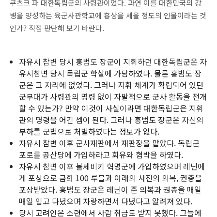
쿠츠크 파 대한독립군의 사령관이었다. 과연 이를 대한민국의 강
병을 양성하는 육군사관학교에 흉상을 세울 정도의 인물이라는 것
인가? 직접 판단해 보기 바란다.
자유시 참변 당시 홍범도 장군이 지휘하던 대한독립군은 자
유시참변 당시 독립군 학살에 가담하였다. 물론 홍범도 장
군은 그 자리에 없었다. 그러나 지휘 체계가 확립되어 있던
군부대가 사령관의 명령 없이 자발적으로 군사 활동을 전개
할 수 있는가? 만약 이것이 사실이라면 대한독립군은 지휘
관의 명령을 어긴 셈이 된다. 그러나 홍범도 장군은 자신의
부하를 군법으로 처벌하였다는 정보가 없다.
자유시 참변 이후 군사재판에서 재판장을 맡았다. 독립군
포로를 공산당에 가입하라고 회유와 협박을 하였다.
자유시 참변 이후 볼셰비키 혁명군에 가입하였으며 레닌에
게 포상으로 금화 100 루블과 아래의 사진의 의복, 권총을
포상받았다. 홍범도 장군은 레닌이 준 의복과 권총을 매일
매일 입고 다녔으며 자랑하면서 다녔다고 알려져 있다.
당시 고려인은 소련에서 사람 취급도 받지 못했다. 그들에