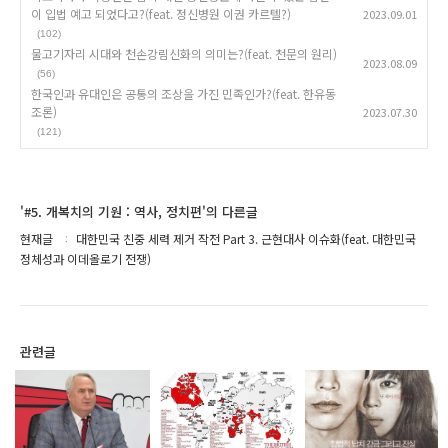
이 입법 예고 되었다고?(feat. 정신병원 이권 카르텔?)
2023.09.01
(102)
물고기자리 시대와 천손강림신화의 의미는?(feat. 천문의 원리)
2023.08.09
(56)
한국인과 유대인은 공통의 조상을 가진 민족인가?(feat. 한유동
조론)
2023.07.30
(121)
'#5. 개복치의 기원 : 역사, 정치편'의 다른글
현재글
대한민국 친중 세력 제거 작전 Part 3. 근현대사 이슈화(feat. 대한민국
정체성과 이데올로기 전쟁)
관련글