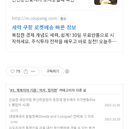
실 내용 알려드립니다 금감원출신,법
원장검사장 법사위국회의원출신등
70여명전문가협업가능
http://m.coupang.com
광고
세력 쿠팡 로켓배송 빠른 정보
복잡한 경제 개념도 세력, 쉽게! 30일 무료반품으로 시
작하세요. 주식투자 전략을 배우고 바로 실천! 오늘주문
내일도착 로켓배송으로 시작하세요.
75
구독하기
'
#5. 개복치의 기원 : 역사, 정치편
' 카테고리의 다른 글
인요한 국민의힘 혁신위원장의 등장과 정치계의 지각변동(fea
t. 통합의 시대)
2023.11.03
(117)
대영제국의 분할정복(Divide and Conquer) 전략과 그 의의
2023.10.20
(138)
시도지사가 특정인을 감옥 대신 정신병원에 가둘 수 있는 법안