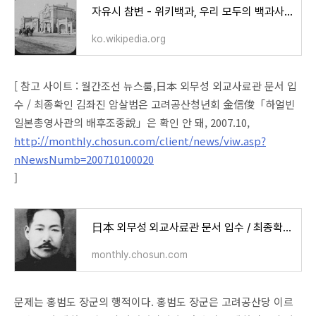
자유시 참변 - 위키백과, 우리 모두의 백과사전
ko.wikipedia.org
[ 참고 사이트 : 월간조선 뉴스룸,日本 외무성 외교사료관 문서 입
수 / 최종확인 김좌진 암살범은 고려공산청년회 金信俊「하얼빈
일본총영사관의 배후조종說」은 확인 안 돼, 2007.10,
http://monthly.chosun.com/client/news/viw.asp?
nNewsNumb=200710100020
]
日本 외무성 외교사료관 문서 입수 / 최종확인<br>김좌진 암살범은 고려공산청년회 金信俊
monthly.chosun.com
문제는 홍범도 장군의 행적이다. 홍범도 장군은 고려공산당 이르