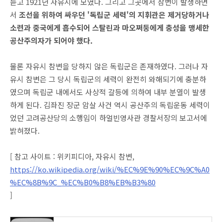
듣고 1921년 자유시에 모였다. 그리고 그곳에서 참변이 발생하면
서
조선을 위하여 싸우던 '독립군 세력'의 지휘관은 제거당하거나
소련과 중국에게 흡수되어 스탈린과 마오쩌둥에게 충성을 맹세한
공산주의자가 되어야 했다.
물론 자유시 참변을 당하지 않은 독립군은 존재하였다. 그러나 자
유시 참변은 그 당시 독립군의 세력이 완전히 와해되기에 충분하
였으며 독립군 내에서도 사상적 갈등에 의하여 내부 분열이 발생
하게 된다. 김좌진 장군 암살 사건 역시 공산주의 독립운동 세력이
었던 고려공산당의 소행임이 하얼빈영사관 경찰서장의 보고서에
밝혀졌다.
[ 참고 사이트 :
위키피디아, 자유시 참변,
https://ko.wikipedia.org/wiki/%EC%9E%90%EC%9C%A0
%EC%8B%9C_%EC%B0%B8%EB%B3%80
]