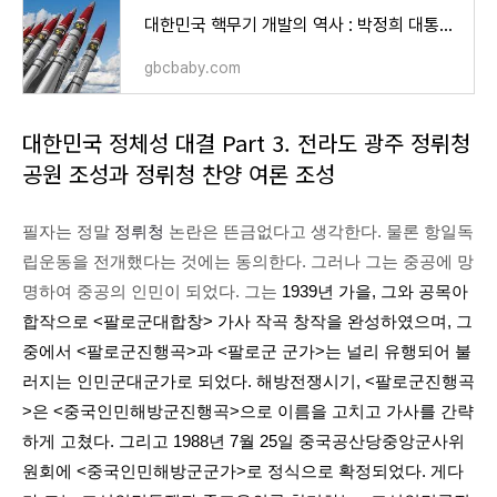
대한민국 핵무기 개발의 역사 : 박정희 대통령, 전두환 대통령(부제 : 필자가 대한민국 핵무기 개
gbcbaby.com
대한민국 정체성 대결 Part 3. 전라도 광주 정뤼청
공원 조성과 정뤼청 찬양 여론 조성
필자는 정말
정뤼청
논란은 뜬금없다고 생각한다. 물론 항일독
립운동을 전개했다는 것에는 동의한다. 그러나 그는 중공에 망
명하여 중공의 인민이 되었다. 그는
1939년 가을, 그와 공목아
합작으로 <팔로군대합창> 가사 작곡 창작을 완성하였으며, 그
중에서 <팔로군진행곡>과 <팔로군 군가>는 널리 유행되어 불
러지는 인민군대군가로 되었다. 해방전쟁시기, <팔로군진행곡
>은 <중국인민해방군진행곡>으로 이름을 고치고 가사를 간략
하게 고쳤다. 그리고 1988년 7월 25일 중국공산당중앙군사위
원회에 <중국인민해방군군가>로 정식으로 확정되었다. 게다