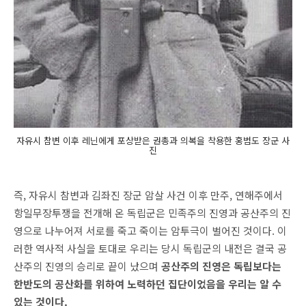
자유시 참변 이후 레닌에게 포상받은 권총과 의복을 착용한 홍범도 장군 사
진
즉, 자유시 참변과 김좌진 장군 암살 사건 이후 만주, 연해주에서
항일무장투쟁을 전개해 온 독립군은 민족주의 진영과 공산주의 진
영으로 나누어져 서로를 죽고 죽이는 암투극이 벌어진 것이다. 이
러한 역사적 사실을 토대로 우리는 당시 독립군의 내전은 결국 공
산주의 진영의 승리로 끝이 났으며
공산주의 진영은 독립보다는
한반도의 공산화를 위하여 노력하던 집단이었음을 우리는 알 수
있는 것이다.