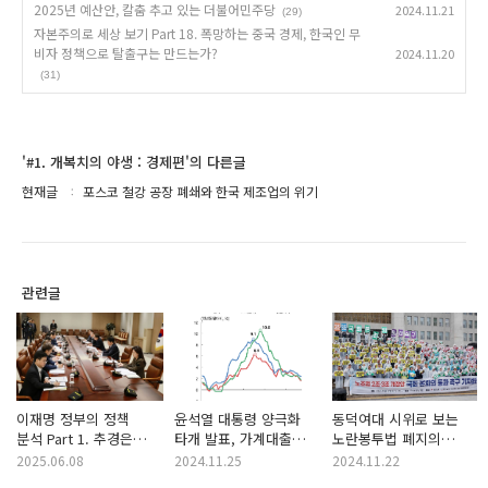
2025년 예산안, 칼춤 추고 있는 더불어민주당
2024.11.21
(29)
자본주의로 세상 보기 Part 18. 폭망하는 중국 경제, 한국인 무
비자 정책으로 탈출구는 만드는가?
2024.11.20
(31)
'#1. 개복치의 야생 : 경제편'의 다른글
현재글
포스코 철강 공장 폐쇄와 한국 제조업의 위기
관련글
이재명 정부의 정책
윤석열 대통령 양극화
동덕여대 시위로 보는
분석 Part 1. 추경은
타개 발표, 가계대출
노란봉투법 폐지의
스태그플레이션을
규제 해제하나?(feat.
중요성
2025.06.08
2024.11.25
2024.11.22
낳는다.
빨리 해라!)