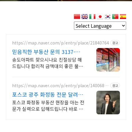
https://map.naver.com/p/entry/place/21840764
광고
믿음직한 부동산 문의 3137-
3436
송도아파트 찾으시나요 친절상담 해
드립니다 합리적 금액대의 좋은 물건
을 찾아드립니다 송도 아파트 전문 부
동산지기 입니다 믿을만한 중개사가
필요하시면 전화 주세요
https://map.naver.com/p/entry/place/14006854
광고
69
포스코 광주 화정동 전문 달려라
호남방 전문부동산에서
포스코 화정동 부동산 현장을 아는 전
문가 실력으로 답해드립니다 바로 지
금 3614 5857 신뢰할수있는 중개사